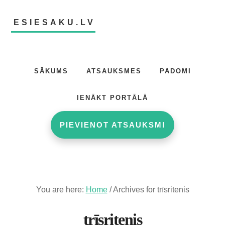
Skip
Skip
to
to
ESIESAKU.LV
main
footer
content
Atsauksmju
portāls
SĀKUMS
ATSAUKSMES
PADOMI
IENĀKT PORTĀLĀ
PIEVIENOT ATSAUKSMI
You are here:
Home
/
Archives for trīsritenis
trīsritenis