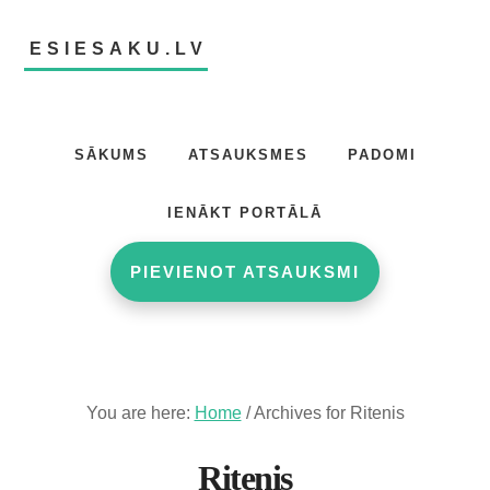
Skip
Skip
to
to
ESIESAKU.LV
main
footer
content
Atsauksmju
portāls
SĀKUMS
ATSAUKSMES
PADOMI
IENĀKT PORTĀLĀ
PIEVIENOT ATSAUKSMI
You are here:
Home
/
Archives for Ritenis
Ritenis