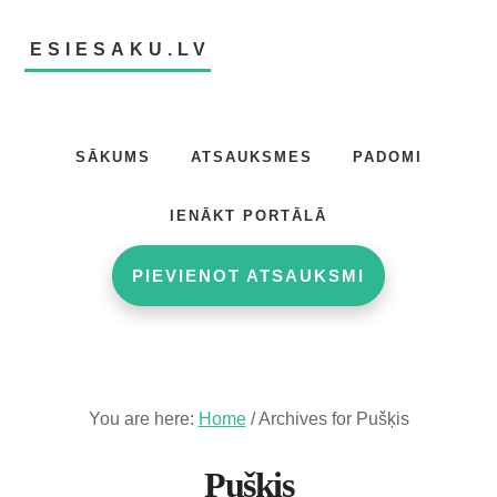
Skip
Skip
to
to
ESIESAKU.LV
main
footer
content
Atsauksmju
portāls
SĀKUMS
ATSAUKSMES
PADOMI
IENĀKT PORTĀLĀ
PIEVIENOT ATSAUKSMI
You are here:
Home
/
Archives for Pušķis
Pušķis