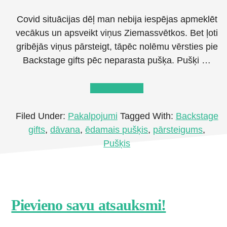
Covid situācijas dēļ man nebija iespējas apmeklēt
vecākus un apsveikt viņus Ziemassvētkos. Bet ļoti
gribējās viņus pārsteigt, tāpēc nolēmu vērsties pie
Backstage gifts pēc neparasta pušķa. Pušķi …
about
Lasīt tālāk
→
Backstage
gifts.
Filed Under:
Pakalpojumi
Tagged With:
Backstage
Ēdamie
gifts
,
dāvana
,
ēdamais pušķis
,
pārsteigums
,
pušķi
Pušķis
Jelgavā
Footer
Pievieno savu atsauksmi!
CTA