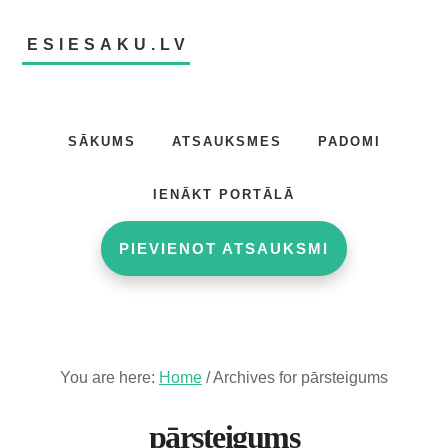
Skip
Skip
to
to
ESIESAKU.LV
main
footer
content
Atsauksmju
portāls
SĀKUMS
ATSAUKSMES
PADOMI
IENĀKT PORTĀLĀ
PIEVIENOT ATSAUKSMI
You are here:
Home
/
Archives for pārsteigums
pārsteigums