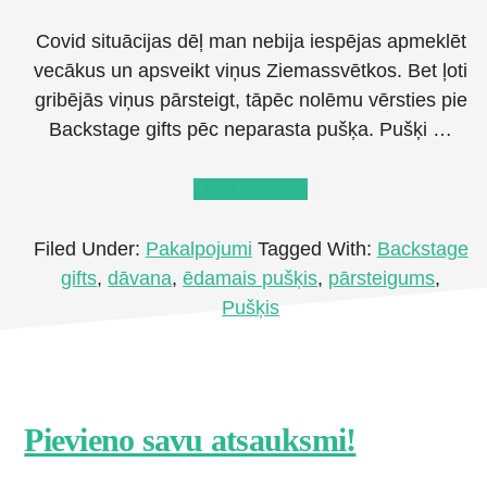
Covid situācijas dēļ man nebija iespējas apmeklēt
vecākus un apsveikt viņus Ziemassvētkos. Bet ļoti
gribējās viņus pārsteigt, tāpēc nolēmu vērsties pie
Backstage gifts pēc neparasta pušķa. Pušķi …
about
Lasīt tālāk
→
Backstage
gifts.
Filed Under:
Pakalpojumi
Tagged With:
Backstage
Ēdamie
gifts
,
dāvana
,
ēdamais pušķis
,
pārsteigums
,
pušķi
Pušķis
Jelgavā
Footer
Pievieno savu atsauksmi!
CTA