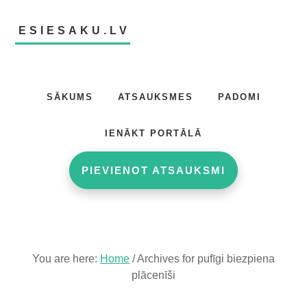
Skip
Skip
to
to
ESIESAKU.LV
main
footer
content
Atsauksmju
portāls
SĀKUMS
ATSAUKSMES
PADOMI
IENĀKT PORTĀLĀ
PIEVIENOT ATSAUKSMI
You are here:
Home
/
Archives for pufīgi biezpiena
plācenīši