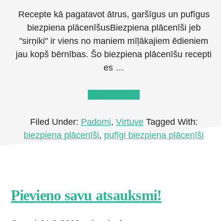
Recepte kā pagatavot ātrus, garšīgus un pufīgus
biezpiena plācenīšusBiezpiena plācenīši jeb
"sirņiki" ir viens no maniem mīļākajiem ēdieniem
jau kopš bērnības. Šo biezpiena plācenīšu recepti
es …
about
Lasīt tālāk
→
Biezpiena
plācenīši
Filed Under:
Padomi
,
Virtuve
Tagged With:
ātrā
biezpiena plācenīši
,
pufīgi biezpiena plācenīši
recepte
Footer
Pievieno savu atsauksmi!
CTA