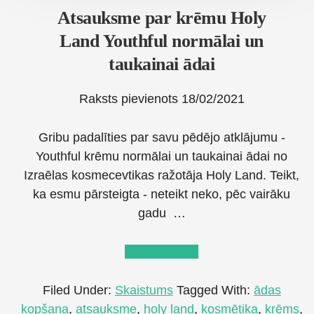
Atsauksme par krēmu Holy
Land Youthful normālai un
taukainai ādai
Raksts pievienots
18/02/2021
Gribu padalīties par savu pēdējo atklājumu -
Youthful krēmu normālai un taukainai ādai no
Izraēlas kosmecevtikas ražotāja Holy Land. Teikt,
ka esmu pārsteigta - neteikt neko, pēc vairāku
gadu …
about
Lasīt tālāk
→
Atsauksme
par
Filed Under:
Skaistums
Tagged With:
ādas
krēmu
kopšana
,
atsauksme
,
holy land
,
kosmētika
,
krēms
,