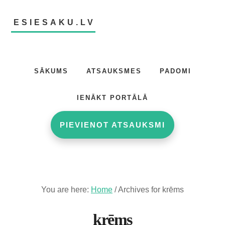
Skip
Skip
to
to
ESIESAKU.LV
main
footer
content
Atsauksmju
portāls
SĀKUMS
ATSAUKSMES
PADOMI
IENĀKT PORTĀLĀ
PIEVIENOT ATSAUKSMI
You are here:
Home
/
Archives for krēms
krēms