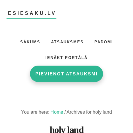
Skip
Skip
to
to
ESIESAKU.LV
main
footer
content
Atsauksmju
portāls
SĀKUMS
ATSAUKSMES
PADOMI
IENĀKT PORTĀLĀ
PIEVIENOT ATSAUKSMI
You are here:
Home
/
Archives for holy land
holy land