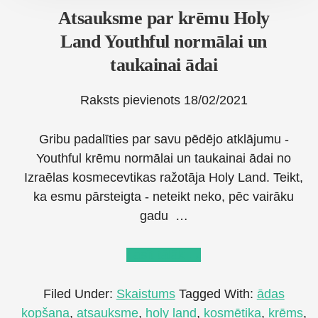
Atsauksme par krēmu Holy
Land Youthful normālai un
taukainai ādai
Raksts pievienots
18/02/2021
Gribu padalīties par savu pēdējo atklājumu -
Youthful krēmu normālai un taukainai ādai no
Izraēlas kosmecevtikas ražotāja Holy Land. Teikt,
ka esmu pārsteigta - neteikt neko, pēc vairāku
gadu …
about
Lasīt tālāk
→
Atsauksme
par
Filed Under:
Skaistums
Tagged With:
ādas
krēmu
kopšana
,
atsauksme
,
holy land
,
kosmētika
,
krēms
,