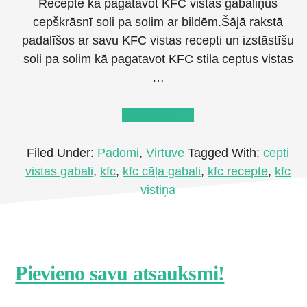
Recepte kā pagatavot KFC vistas gabaliņus
cepškrāsnī soli pa solim ar bildēm.Šājā rakstā
padalīšos ar savu KFC vistas recepti un izstāstīšu
soli pa solim kā pagatavot KFC stila ceptus vistas
…
about
Lasīt tālāk
→
KFC
vistas
Filed Under:
Padomi
,
Virtuve
Tagged With:
cepti
recepte
vistas gabali
,
kfc
,
kfc cāļa gabali
,
kfc recepte
,
kfc
cepeškrāsnī
vistiņa
Footer
Pievieno savu atsauksmi!
CTA