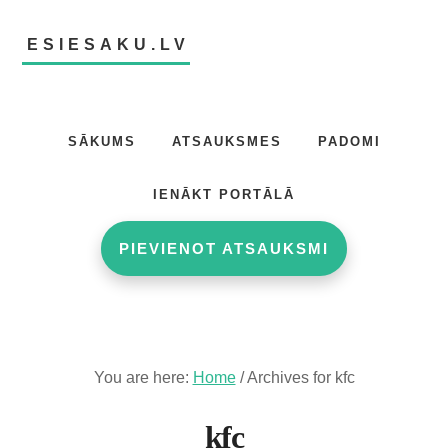
Skip
Skip
to
to
ESIESAKU.LV
main
footer
content
Atsauksmju
portāls
SĀKUMS
ATSAUKSMES
PADOMI
IENĀKT PORTĀLĀ
PIEVIENOT ATSAUKSMI
You are here:
Home
/
Archives for kfc
kfc