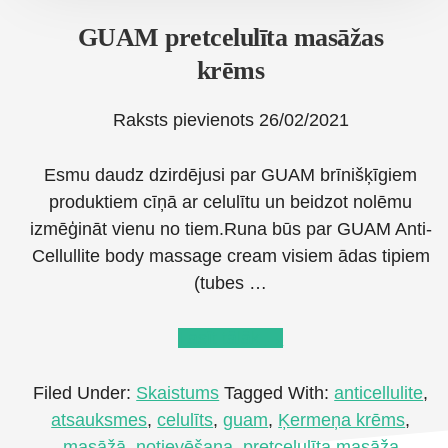
GUAM pretcelulīta masāžas
krēms
Raksts pievienots
26/02/2021
Esmu daudz dzirdējusi par GUAM brīnišķīgiem
produktiem cīņā ar celulītu un beidzot nolēmu
izmēģināt vienu no tiem.Runa būs par GUAM Anti-
Cellullite body massage cream visiem ādas tipiem
(tubes …
about
Lasīt tālāk
→
GUAM
pretcelulīta
Filed Under:
Skaistums
Tagged With:
anticellulite
,
masāžas
atsauksmes
,
celulīts
,
guam
,
Ķermeņa krēms
,
krēms
masāžā
,
notievēšana
,
pretcelulīta masāža