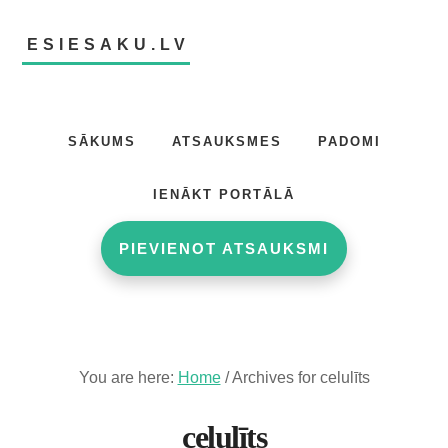
Skip
Skip
to
to
ESIESAKU.LV
main
footer
content
Atsauksmju
portāls
SĀKUMS
ATSAUKSMES
PADOMI
IENĀKT PORTĀLĀ
PIEVIENOT ATSAUKSMI
You are here:
Home
/
Archives for celulīts
celulīts