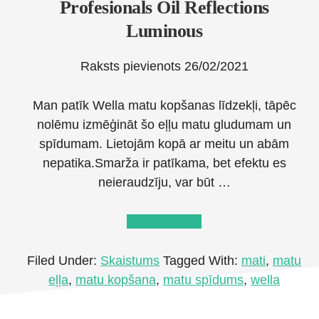
Profesionals Oil Reflections
Luminous
Raksts pievienots
26/02/2021
Man patīk Wella matu kopšanas līdzekļi, tāpēc
nolēmu izmēģināt šo eļļu matu gludumam un
spīdumam. Lietojām kopā ar meitu un abām
nepatika.Smarža ir patīkama, bet efektu es
neieraudzīju, var būt …
about
Lasīt tālāk
→
Nogludinoša
matu
Filed Under:
Skaistums
Tagged With:
mati
,
matu
eļļa
eļļa
,
matu kopšana
,
matu spīdums
,
wella
Wella
Profesionals