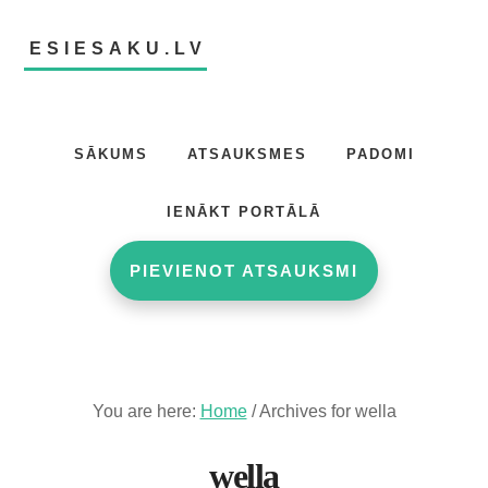
Skip
Skip
to
to
ESIESAKU.LV
main
footer
content
Atsauksmju
portāls
SĀKUMS
ATSAUKSMES
PADOMI
IENĀKT PORTĀLĀ
PIEVIENOT ATSAUKSMI
You are here:
Home
/
Archives for wella
wella