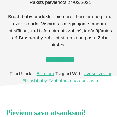
Raksts pievienots
24/02/2021
Brush-baby produkti ir piemēroti bērniem no pirmā
dzīves gada. Vispirms izmēģinājām smaganu
birstīti un, kad izlīda pirmais zobiņš, iegādājāmies
arī Brush-baby zobu birsti un zobu pastu.Zobu
birstes …
about
Lasīt tālāk
→
Brush-
baby
Filed Under:
Bērniem
Tagged With:
#veselizobiņi
mazajiem
#brushbaby #zobubirste #zobupasta
zobiņiem
Footer
Pievieno savu atsauksmi!