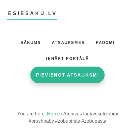
Skip
Skip
to
to
ESIESAKU.LV
main
footer
content
Atsauksmju
portāls
SĀKUMS
ATSAUKSMES
PADOMI
IENĀKT PORTĀLĀ
PIEVIENOT ATSAUKSMI
You are here:
Home
/
Archives for #veselizobiņi
#brushbaby #zobubirste #zobupasta