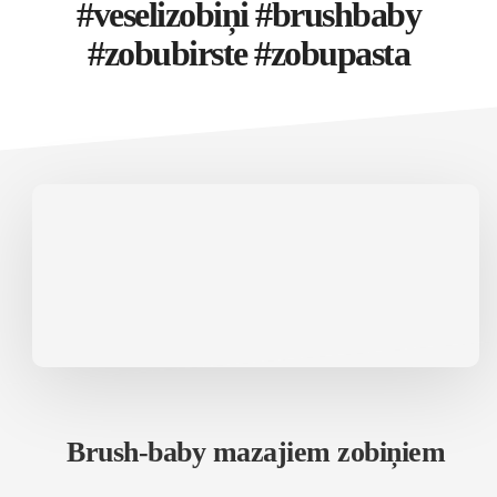
#veselizobiņi #brushbaby
#zobubirste #zobupasta
Brush-baby mazajiem zobiņiem