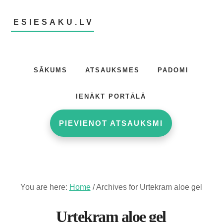
Skip
Skip
to
to
ESIESAKU.LV
main
footer
content
Atsauksmju
portāls
SĀKUMS
ATSAUKSMES
PADOMI
IENĀKT PORTĀLĀ
PIEVIENOT ATSAUKSMI
You are here:
Home
/
Archives for Urtekram aloe gel
Urtekram aloe gel