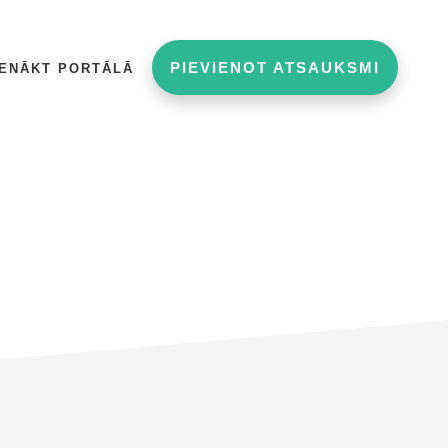
PIEVIENOT ATSAUKSMI
IENĀKT PORTĀLĀ