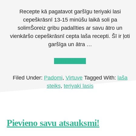
Recepte kā pagatavot garšīgu teriyaki lasi
cepeškrāsnī 13-15 minūšu laikā soli pa
solimŠoreiz gribu padalīties ar savu ātro un
vienkāršo cepeškrāsnī cepta laša recepti. Šī ir ļoti
garšīga un ātra …
about
Lasīt tālāk
→
Cepeškrāsnī
cepti
Filed Under:
Padomi
,
Virtuve
Tagged With:
laša
teriyaki
steiks
,
teriyaki lasis
laša
steiki
–
recepte
Footer
Pievieno savu atsauksmi!
CTA