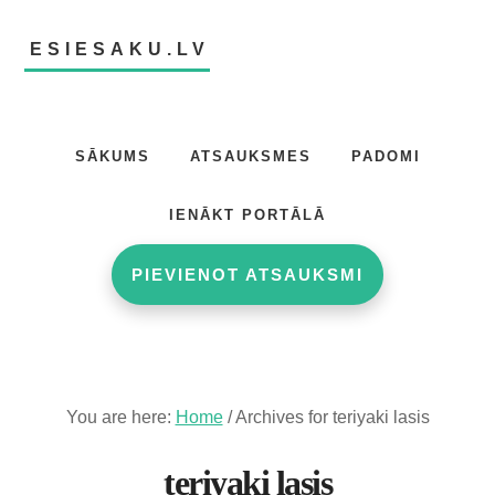
Skip
Skip
to
to
ESIESAKU.LV
main
footer
content
Atsauksmju
portāls
SĀKUMS
ATSAUKSMES
PADOMI
IENĀKT PORTĀLĀ
PIEVIENOT ATSAUKSMI
You are here:
Home
/
Archives for teriyaki lasis
teriyaki lasis