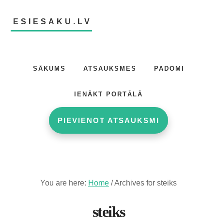
Skip
Skip
to
to
ESIESAKU.LV
main
footer
content
Atsauksmju
portāls
SĀKUMS
ATSAUKSMES
PADOMI
IENĀKT PORTĀLĀ
PIEVIENOT ATSAUKSMI
You are here:
Home
/
Archives for steiks
steiks