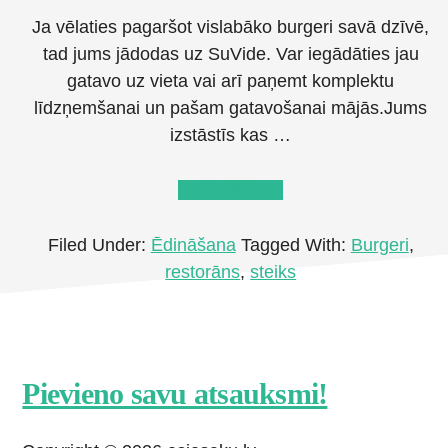
Ja vēlaties pagaršot vislabāko burgeri savā dzīvē,
tad jums jādodas uz SuVide. Var iegādāties jau
gatavo uz vieta vai arī paņemt komplektu
līdzņemšanai un pašam gatavošanai mājās.Jums
izstāstīs kas …
about
Lasīt tālāk
→
Atsauksme
par
Filed Under:
Ēdināšana
Tagged With:
Burgeri
,
SuVide
restorāns
,
steiks
Footer
Pievieno savu atsauksmi!
CTA