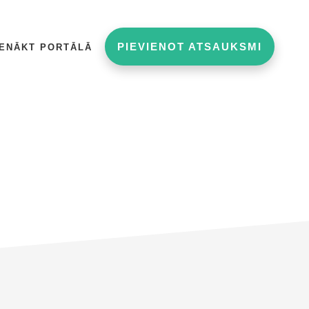
PIEVIENOT ATSAUKSMI
IENĀKT PORTĀLĀ