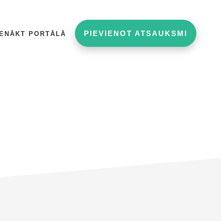
PIEVIENOT ATSAUKSMI
IENĀKT PORTĀLĀ