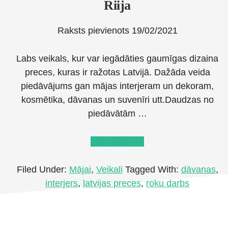
Riija
Raksts pievienots
19/02/2021
Labs veikals, kur var iegādāties gaumīgas dizaina
preces, kuras ir ražotas Latvijā. Dažāda veida
piedāvājums gan mājas interjeram un dekoram,
kosmētika, dāvanas un suvenīri utt.Daudzas no
piedāvātām …
about
Lasīt tālāk
→
Latvijas
dizaina
Filed Under:
Mājai
,
Veikali
Tagged With:
dāvanas
,
preču
interjers
,
latvijas preces
,
roku darbs
veikals
Riija