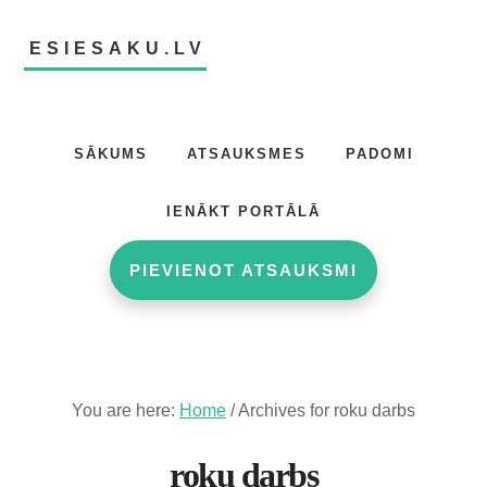
Skip
Skip
to
to
ESIESAKU.LV
main
footer
content
Atsauksmju
portāls
SĀKUMS
ATSAUKSMES
PADOMI
IENĀKT PORTĀLĀ
PIEVIENOT ATSAUKSMI
You are here:
Home
/
Archives for roku darbs
roku darbs