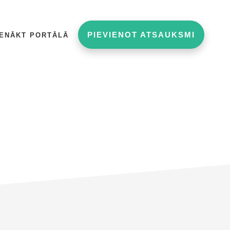
PIEVIENOT ATSAUKSMI
IENĀKT PORTĀLĀ