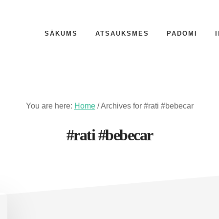
SĀKUMS
ATSAUKSMES
PADOMI
You are here:
Home
/
Archives for #rati #bebecar
#rati #bebecar