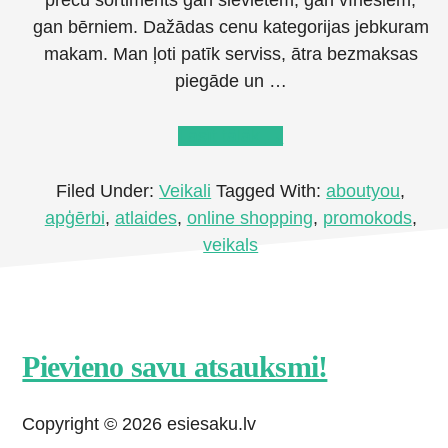
preču sortiments gan sievietēm, gan vīriešiem,
gan bērniem. Dažādas cenu kategorijas jebkuram
makam. Man ļoti patīk serviss, ātra bezmaksas
piegāde un …
about
Lasīt tālāk
→
Atsauksme
par
Filed Under:
Veikali
Tagged With:
aboutyou
,
apģērbu
apģērbi
,
atlaides
,
online shopping
,
promokods
,
e-
veikals
veikalu
About
you
Footer
Pievieno savu atsauksmi!
CTA
Copyright © 2026 esiesaku.lv