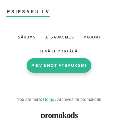
Skip
Skip
to
to
ESIESAKU.LV
main
footer
content
Atsauksmju
portāls
SĀKUMS
ATSAUKSMES
PADOMI
IENĀKT PORTĀLĀ
PIEVIENOT ATSAUKSMI
You are here:
Home
/
Archives for promokods
promokods