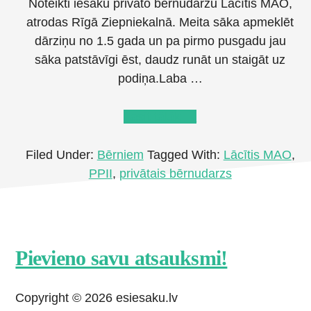
Noteikti iesaku privāto bērnudārzu Lācītis MAO,
atrodas Rīgā Ziepniekalnā. Meita sāka apmeklēt
dārziņu no 1.5 gada un pa pirmo pusgadu jau
sāka patstāvīgi ēst, daudz runāt un staigāt uz
podiņa.Laba …
about
Lasīt tālāk
→
PPII
“Lācītis
Filed Under:
Bērniem
Tagged With:
Lācītis MAO
,
MAO”
PPII
,
privātais bērnudarzs
Footer
Pievieno savu atsauksmi!
CTA
Copyright © 2026 esiesaku.lv