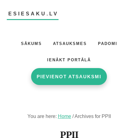
Skip
Skip
to
to
ESIESAKU.LV
main
footer
content
Atsauksmju
portāls
SĀKUMS
ATSAUKSMES
PADOMI
IENĀKT PORTĀLĀ
PIEVIENOT ATSAUKSMI
You are here:
Home
/
Archives for PPII
PPII