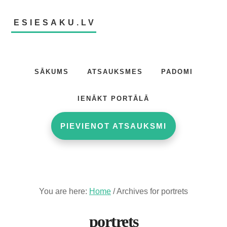
Skip
Skip
to
to
ESIESAKU.LV
main
footer
content
Atsauksmju
portāls
SĀKUMS
ATSAUKSMES
PADOMI
IENĀKT PORTĀLĀ
PIEVIENOT ATSAUKSMI
You are here:
Home
/
Archives for portrets
portrets