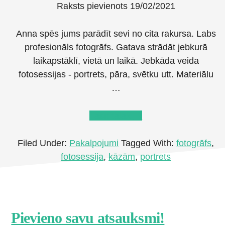
Raksts pievienots
19/02/2021
Anna spēs jums parādīt sevi no cita rakursa. Labs
profesionāls fotogrāfs. Gatava strādāt jebkurā
laikapstāklī, vietā un laikā. Jebkāda veida
fotosessijas - portrets, pāra, svētku utt. Materiālu
…
about
Lasīt tālāk
→
Fotogrāfs
Anna
Filed Under:
Pakalpojumi
Tagged With:
fotogrāfs
,
Zenina
fotosessija
,
kāzām
,
portrets
Footer
Pievieno savu atsauksmi!