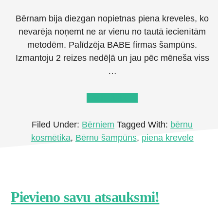
Bērnam bija diezgan nopietnas piena kreveles, ko
nevarēja noņemt ne ar vienu no tautā iecienītām
metodēm. Palīdzēja BABE firmas šampūns.
Izmantoju 2 reizes nedēļā un jau pēc mēneša viss
…
about
Lasīt tālāk
→
Babe
bērnu
Filed Under:
Bērniem
Tagged With:
bērnu
šampūns
kosmētika
,
Bērnu šampūns
,
piena krevele
pret
piena
kreveli
Footer
Pievieno savu atsauksmi!
CTA