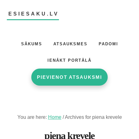
Skip
Skip
to
to
ESIESAKU.LV
main
footer
content
Atsauksmju
portāls
SĀKUMS
ATSAUKSMES
PADOMI
IENĀKT PORTĀLĀ
PIEVIENOT ATSAUKSMI
You are here:
Home
/
Archives for piena krevele
piena krevele