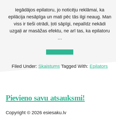
Iegādājos epilatoru, jo noticēju reklāmai, ka
epilācija nesāpīga un mati pēc tās ilgi neaug. Man
viss ir tieši otrādi, ļoti sāpīgi, nepalīdz nekādi
uzgaļi ar masāžas efektu, ne arī tas, ka epilatoru
…
about
Lasīt tālāk
→
Epilators
Braun
Filed Under:
Skaistums
Tagged With:
Epilators
Silk
Epil
9
SES9880
Footer
Pievieno savu atsauksmi!
CTA
Copyright © 2026 esiesaku.lv