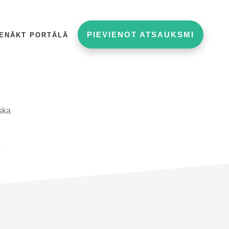
PIEVIENOT ATSAUKSMI
IENĀKT PORTĀLĀ
ska