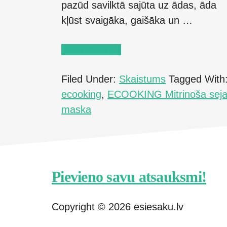
pazūd savilktā sajūta uz ādas, āda
kļūst svaigāka, gaišāka un …
about
Lasīt tālāk
→
Atsauksme
Filed Under:
Skaistums
Tagged With
par
ecooking
,
ECOOKING Mitrinoša sej
ECOOKING
maska
mitrinošo
masku
Footer
Pievieno savu atsauksmi!
CTA
Copyright © 2026 esiesaku.lv