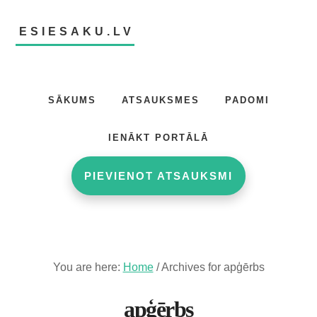
Skip
Skip
to
to
ESIESAKU.LV
main
footer
content
Atsauksmju
portāls
SĀKUMS
ATSAUKSMES
PADOMI
IENĀKT PORTĀLĀ
PIEVIENOT ATSAUKSMI
You are here:
Home
/
Archives for apģērbs
apģērbs